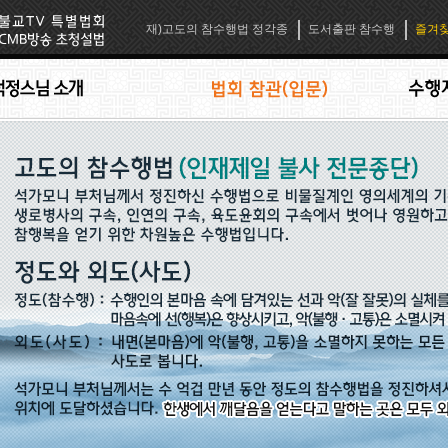
재)고도의 참수행법 정각종
도서출판 참수행
즐겨찾