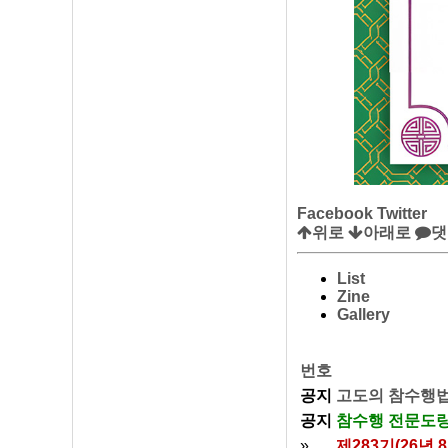
Facebook
Twitter
위로
아래로
댓
List
Zine
Gallery
번호
공지
고도의 참수행법
공지
참수행 전문도량
»
제283기(26년