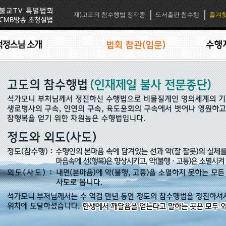
재)고도의 참수행법 정각종
도서출판 참수행
즐겨찾