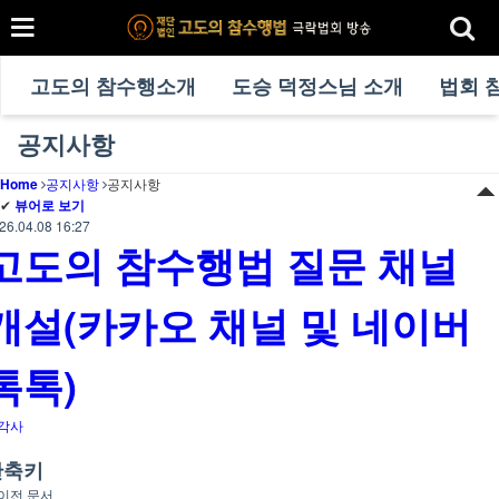
고도의 참수행소개
도승 덕정스님 소개
법회 
공지사항
Home
공지사항
공지사항
✔
뷰어로 보기
26.04.08 16:27
고도의 참수행법 질문 채널
개설(카카오 채널 및 네이버
톡톡)
각사
단축키
이전 문서