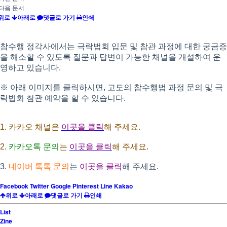
다음 문서
위로
아래로
댓글로 가기
인쇄
참수행 정각사에서는 극락법회 입문 및 참관 과정에 대한 궁금증
을 해소할 수 있도록 질문과 답변이 가능한 채널을 개설하여 운
영하고 있습니다
.
※
아래 이미지를 클릭하시면
,
고도의 참수행법 과정 문의 및 극
락법회 참관 예약을 할 수 있습니다
.
1.
카카오 채널
은
이곳을 클릭
해 주세요
.
2.
카카오톡 문의
는
이곳을 클릭
해 주세요
.
3.
네이버 톡톡 문의
는
이곳을 클릭
해 주세요
.
Facebook
Twitter
Google
Pinterest
Line
Kakao
위로
아래로
댓글로 가기
인쇄
List
Zine