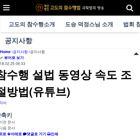
고도의 참수행소개
도승 덕정스님 소개
법회 
공지사항
Home
공지사항
공지사항
✔
뷰어로 보기
18.02.25 06:33
참수행 설법 동영상 속도 조
절방법(유튜브)
각사
단축키
이전 문서
다음 문서
위로
아래로
댓글로 가기
인쇄