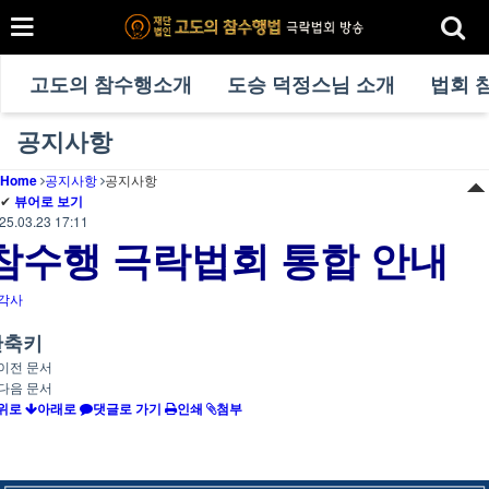
고도의 참수행소개
도승 덕정스님 소개
법회 
공지사항
Home
공지사항
공지사항
✔
뷰어로 보기
25.03.23 17:11
참수행 극락법회 통합 안내
각사
단축키
이전 문서
다음 문서
위로
아래로
댓글로 가기
인쇄
첨부