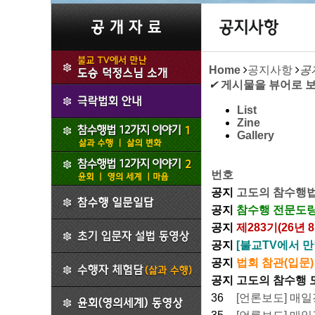
Home
공지사항
공
✔
게시물을 뷰어로 
List
Zine
Gallery
번호
공지
고도의 참수행법
공지
참수행 전문도량
공지
제283기(26년
공지
[불교TV에서 만
공지
법회 참관(입문)
공지
고도의 참수행 
36
[언론보도] 매일경