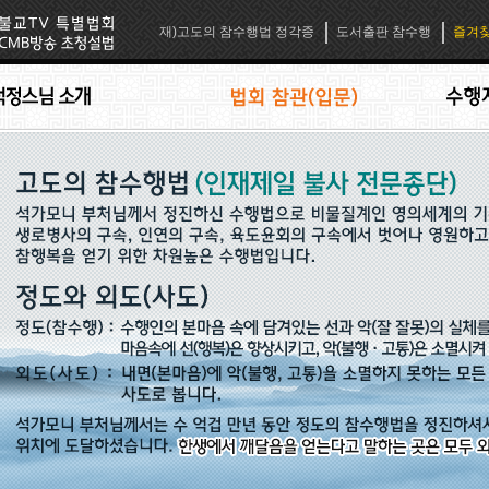
재)고도의 참수행법 정각종
도서출판 참수행
즐겨찾