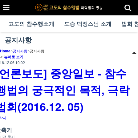
고도의 참수행소개
도승 덕정스님 소개
법회 
공지사항
Home
공지사항
공지사항
✔
뷰어로 보기
16.12.06 10:02
[언론보도] 중앙일보 - 참수
행법의 궁극적인 목적, 극락
법회(2016.12. 05)
각사
단축키
이전 문서