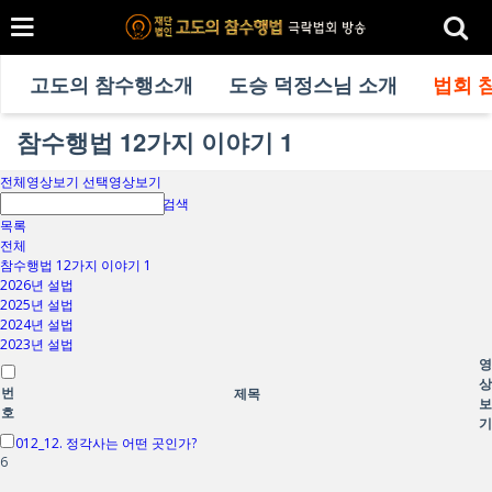
고도의 참수행소개
도승 덕정스님 소개
법회 
참수행법 12가지 이야기 1
전체영상보기
선택영상보기
검색
목록
전체
참수행법 12가지 이야기 1
2026년 설법
2025년 설법
2024년 설법
2023년 설법
영
상
번
제목
보
호
기
012_12. 정각사는 어떤 곳인가?
6