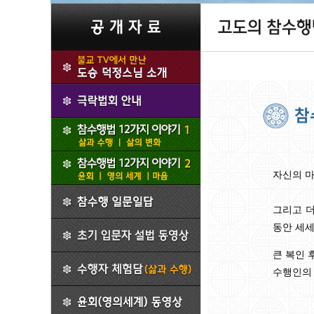
자신의 마
그리고 더
동안 세세
큰 복인 
수행인의 