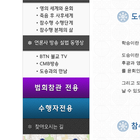
학승이란 
도승이란 
후광과 
를 윤회인
그리고 
날 수 있