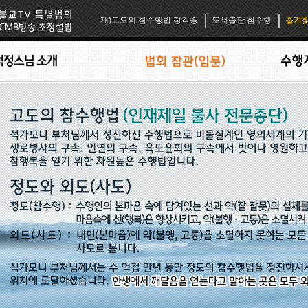
재)고도의 참수행법 정각종
도서출판 참수행
즐겨찾