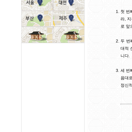
첫 번
라, 
로 앞
두 번
대적 
니다.
세 번
음대로
정신적