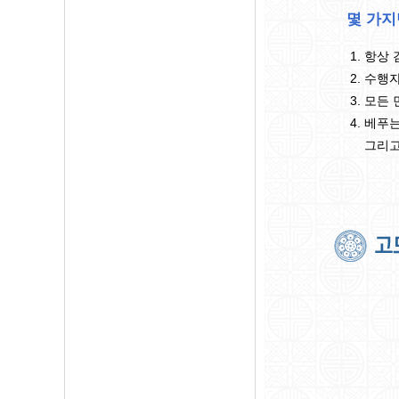
몇 가지
항상 
수행자
모든 
베푸는
그리고