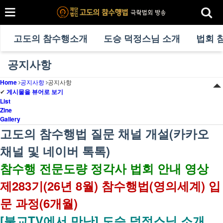
고도의 참수행소개
도승 덕정스님 소개
법회 
공지사항
Home
공지사항
공지사항
✔
게시물을 뷰어로 보기
List
Zine
Gallery
고도의 참수행법 질문 채널 개설(카카오
채널 및 네이버 톡톡)
참수행 전문도량 정각사 법회 안내 영상
제283기(26년 8월) 참수행법(영의세계) 입
문 과정(6개월)
[불교TV에서 만난] 도승 덕정스님 소개