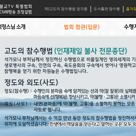
재)고도의 참수행법 정각종
도서출판 참수행
즐겨찾