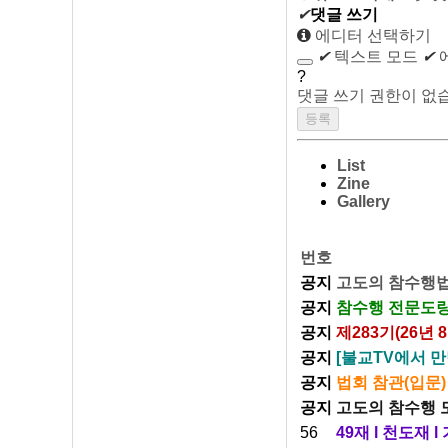
✔
댓글 쓰기
에디터 선택하기
✔
텍스트 모드
✔
?
댓글 쓰기 권한이 없
List
Zine
Gallery
번호
공지
고도의 참수행법
공지
참수행 전문도량
공지
제283기(26년
공지
[불교TV에서 만
공지
법회 참관(입문)
공지
고도의 참수행 
56
49재 l 천도재 