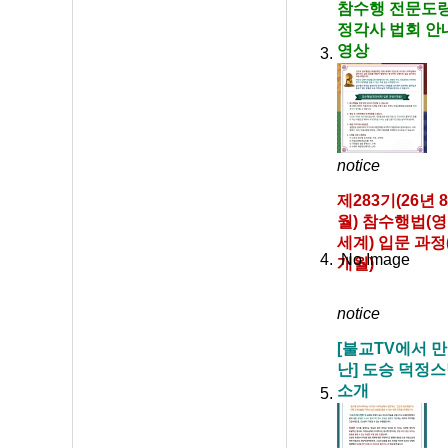
참수행 전문도
정각사 법회 안
영상
notice
제283기(26년 8
월) 참수행법(
세계) 입문 과정
No Image
개월)
notice
[불교TV에서 만
난] 도승 덕정
소개