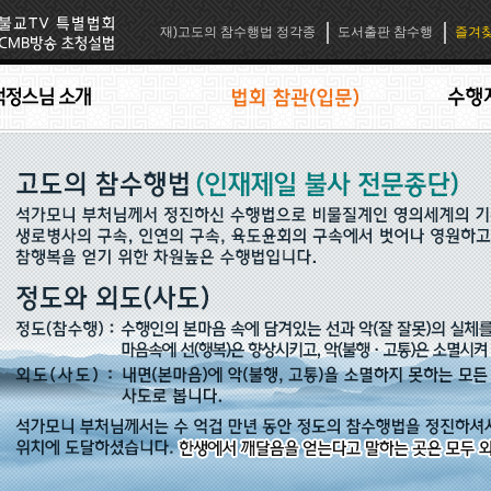
재)고도의 참수행법 정각종
도서출판 참수행
즐겨찾