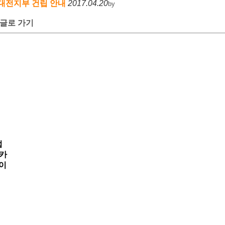
대전지부 건립 안내
2017.04.20
by
글로 가기
법
(카
네이