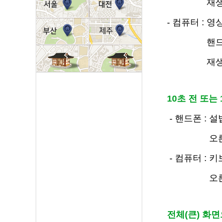
재생 속도 및
- 컴퓨터 :
핸드폰과 마
재생 속도 
10초 전 또는
- 핸드폰 : 
오른쪽 액정
- 컴퓨터 : 
오른쪽 화살
전체(큰) 화