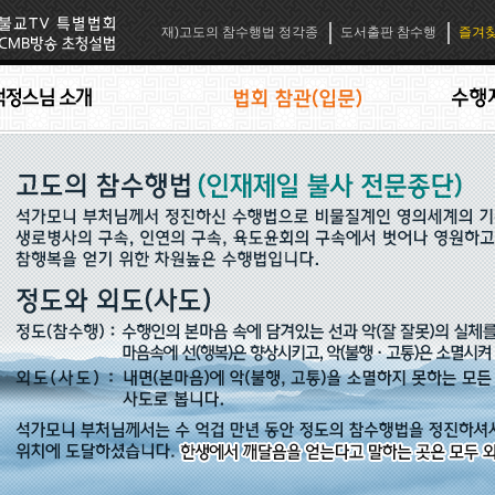
재)고도의 참수행법 정각종
도서출판 참수행
즐겨찾