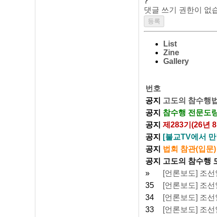
?
댓글 쓰기 권한이 없
List
Zine
Gallery
번호
공지
고도의 참수행법
공지
참수행 전문도량
공지
제283기(26년
공지
[불교TV에서 만
공지
법회 참관(입문)
공지
고도의 참수행 
»
[언론보도] 조선일
35
[언론보도] 조선일
34
[언론보도] 조선일
33
[언론보도] 조선일