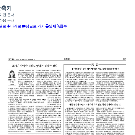
단축키
이전 문서
다음 문서
위로
아래로
댓글로 가기
인쇄
첨부