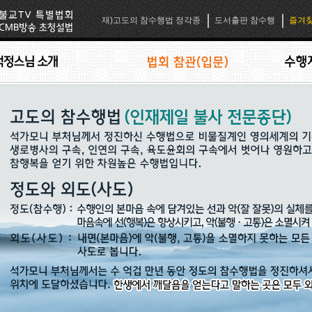
재)고도의 참수행법 정각종
도서출판 참수행
즐겨찾