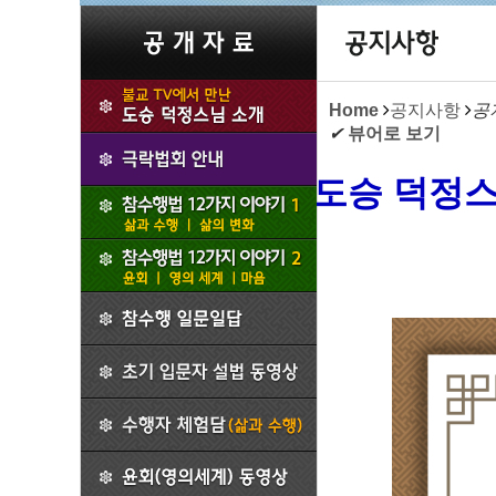
Home
공지사항
공
✔
뷰어로 보기
도승 덕정스