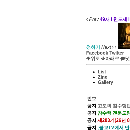
Prev
49재 l 천도재 
청하기
Next
Facebook
Twitter
위로
아래로
댓
List
Zine
Gallery
번호
공지
고도의 참수행법
공지
참수행 전문도량
공지
제283기(26년
공지
[불교TV에서 만